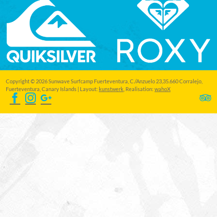
Copyright © 2026 Sunwave Surfcamp Fuerteventura, C./Anzuelo 23,35.660 Corralejo,
Fuerteventura, Canary Islands | Layout:
kunstwerk
, Realisation:
wahoX