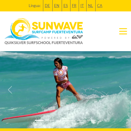
Lingua:
DE
EN
ES
FR
IT
NL
CA
Previous
Next