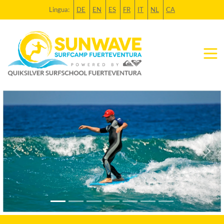
Lingua:
DE
EN
ES
FR
IT
NL
CA
Previous
Next