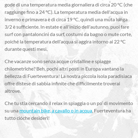
gode di una temperatura media giornaliera di circa 20 °C (che
raggiunge fino a 24 °C). La temperatura media dell'acqua in
inverno e primavera è di circa 19 °C, quindi una muta lunga
3/2 è sufficiente. In estate e all'inizio dell'autunno, puoi fare
surf con pantaloncini da surf, costumi da bagno o mute corte,
poiché la temperatura dell'acqua si aggira intorno ai 22 °C
durante questi mesi.
Che vacanze sono senza acque cristalline e spiagge
chilometriche? Beh, pochi altri posti in Europa vantano la
bellezza di Fuerteventura! La nostra piccola isola paradisiaca
offre distese di sabbia infinite che difficilmente troverai
altrove.
Che tu stia cercando il relax in spiaggia o un po’ di movimento
su una
mountain bike, a cavallo o in acqua
, Fuerteventura ha
tutto ciòche desideri!