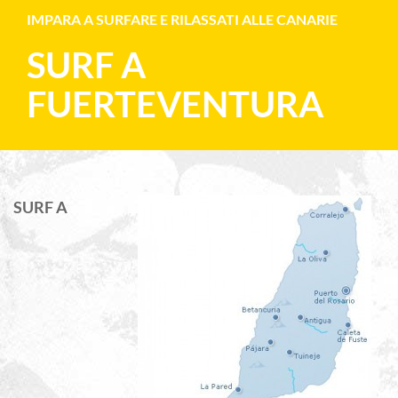
IMPARA A SURFARE E RILASSATI ALLE CANARIE
SURF A
FUERTEVENTURA
SURF A