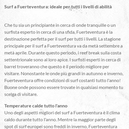
Surf a Fuerteventura: ideale per tutti i livelli di abilità
Che tu sia un principiante in cerca di onde tranquille o un
surfista esperto in cerca di una sfida, Fuerteventura è la
destinazione perfetta per il surf per tutti i livelli. La stagione
principale per il surf a Fuerteventura va da metà settembre a
metà aprile. Durante questo periodo, i reef break sulla costa
settentrionale sono al loro apice. I surfisti esperti in cerca di
barrel troveranno che questo è il periodo migliore per
visitare. Nonostante le onde più grandi in autunno e inverno,
Fuerteventura offre condizioni di surf costanti tutto l'anno!
Buone onde possono essere trovate in qualsiasi momento tu
scelga di visitare.
Temperature calde tutto l'anno
Uno degli aspetti migliori del surf a Fuerteventura è il clima
caldo durante tutto l'anno. Mentre la maggior parte degli
spot di surf europei sono freddi in inverno, Fuerteventura