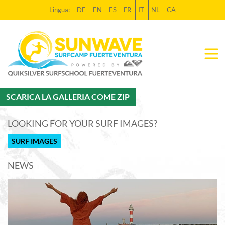
Lingua:
DE
EN
ES
FR
IT
NL
CA
SCARICA LA GALLERIA COME ZIP
LOOKING FOR YOUR SURF IMAGES?
SURF IMAGES
NEWS