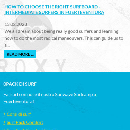
HOW TO CHOOSE THE RIGHT SURFBOARD -
INTERMEDIATE SURFERS IN FUERTEVENTURA
13.02.2023
We all dream about being really good surfers and learning
how to do the most radical maneouvers. This can guide us to
a ...
READ MORE ...
0PACK DI SURF
Fai surf con noi e il nostro Sunwave Surfcamp a
Fuerteventura!
Corsi di surf
Surf Pack Comfort