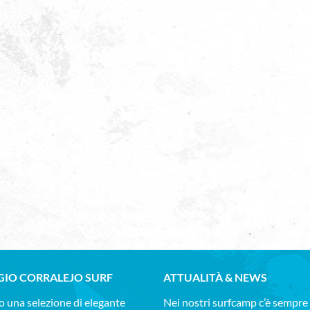
GIO CORRALEJO SURF
ATTUALITÀ & NEWS
 una selezione di elegante
Nei nostri surfcamp c’è sempre