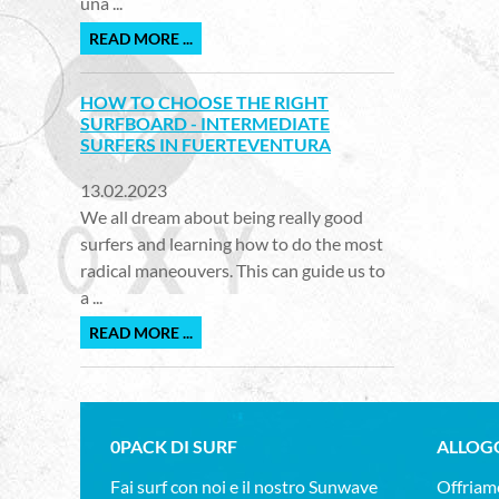
una ...
READ MORE ...
HOW TO CHOOSE THE RIGHT
SURFBOARD - INTERMEDIATE
SURFERS IN FUERTEVENTURA
13.02.2023
We all dream about being really good
surfers and learning how to do the most
radical maneouvers. This can guide us to
a ...
READ MORE ...
0PACK DI SURF
ALLOG
Fai surf con noi e il nostro Sunwave
Offriamo