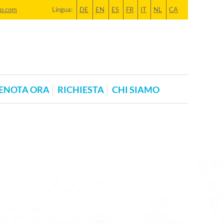
mp.com
Lingua:
DE
EN
ES
FR
IT
NL
CA
ENOTA ORA
RICHIESTA
CHI SIAMO