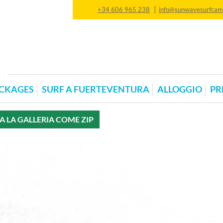
|
+34 606 965 238
info@sunwavesurfca
CKAGES
SURF A FUERTEVENTURA
ALLOGGIO
PR
A LA GALLERIA COME ZIP