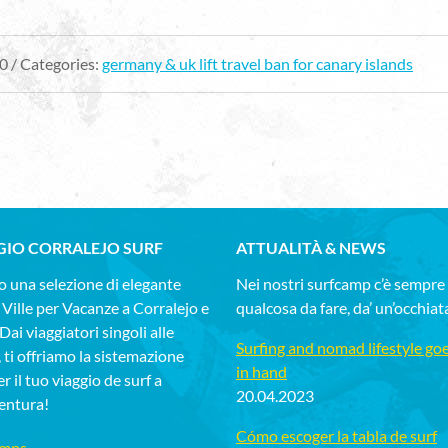
0 / Categories:
germany & uk lift travel ban for canary islands
GIO CORRALEJO SURF
ATTUALITÀ & NEWS
 una selezione di elegante
Nei nostri surfcamp c’è sempre
 Ville per Vacanze a Corralejo e
qualcosa da fare, da’ un’occhiat
ai viaggiatori singoli alle
Surfing and nomad lifestyle go
, ti offriamo la sistemazione
in hand
r il tuo viaggio de surf a
20.04.2023
entura!
Cómo escoger la tabla de surf
amps