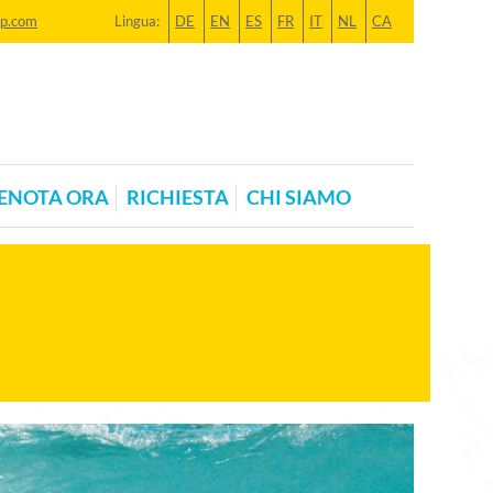
mp.com
Lingua:
DE
EN
ES
FR
IT
NL
CA
ENOTA ORA
RICHIESTA
CHI SIAMO