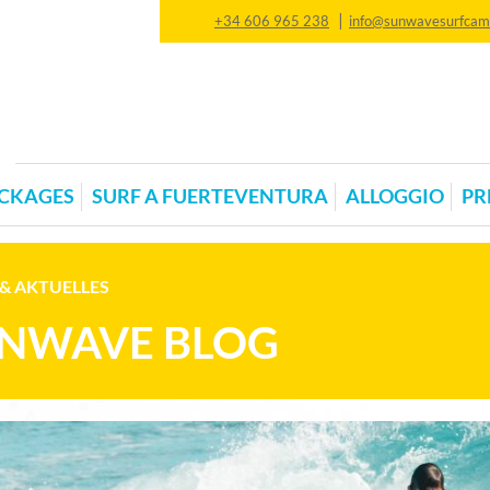
|
+34 606 965 238
info@sunwavesurfca
CKAGES
SURF A FUERTEVENTURA
ALLOGGIO
PR
& AKTUELLES
NWAVE BLOG