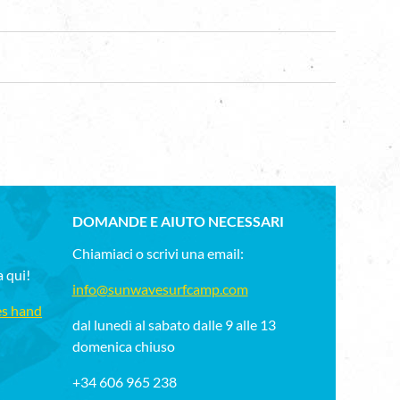
DOMANDE E AIUTO NECESSARI
Chiamiaci o scrivi una email:
a qui!
info@sunwavesurfcamp.com
es hand
dal lunedì al sabato dalle 9 alle 13
domenica chiuso
+34 606 965 238