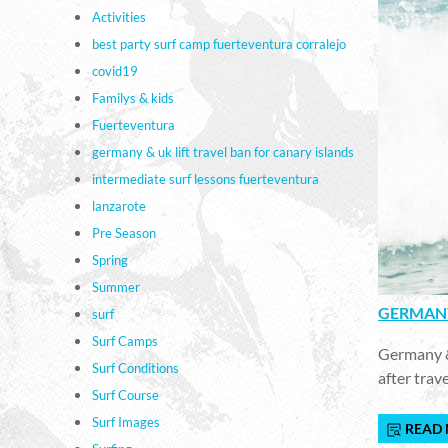
Activities
best party surf camp fuerteventura corralejo
covid19
Familys & kids
Fuerteventura
germany & uk lift travel ban for canary islands
intermediate surf lessons fuerteventura
lanzarote
Pre Season
Spring
Summer
GERMANY
surf
Surf Camps
Germany & 
Surf Conditions
after trav
Surf Course
Surf Images
READ