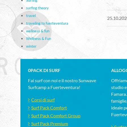
Surfing
surfing theory
travel
25.10.202
traveling to fuerteventura
wellness & fun
Wellness & Fun
winter
0PACK DI SURF
ALLOG
Fai surf con noi e il nostro Sunwave
Offriamo
Surfcamp a Fuerteventura!
studio e
Famara.D
Corsi di surf
famiglie
Surf Pack Comfort
ideale pe
Fuertev
Surf Pack Comfort Group
Surf Pack Premium
Surfc