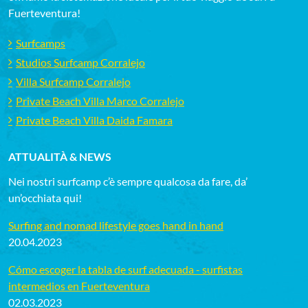
Fuerteventura!
Surfcamps
Studios Surfcamp Corralejo
Villa Surfcamp Corralejo
Private Beach Villa Marco Corralejo
Private Beach Villa Daida Famara
ATTUALITÀ & NEWS
Nei nostri surfcamp c’è sempre qualcosa da fare, da’
un’occhiata qui!
Surfing and nomad lifestyle goes hand in hand
20.04.2023
Cómo escoger la tabla de surf adecuada - surfistas
intermedios en Fuerteventura
02.03.2023