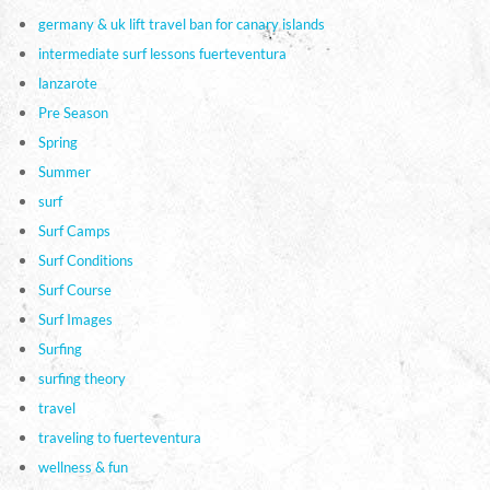
germany & uk lift travel ban for canary islands
intermediate surf lessons fuerteventura
lanzarote
Pre Season
Spring
Summer
surf
Surf Camps
Surf Conditions
Surf Course
Surf Images
Surfing
surfing theory
travel
traveling to fuerteventura
wellness & fun